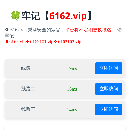
🍀牢记【
6162.vip
】
🍀 6162.vip 秉承安全的宗旨，
平台将不定期更换域名
。 请
牢记
🍀6162.vip🍀6162101.vip🍀6162102.vip
线路一
立即访问
19ms
线路二
立即访问
16ms
线路三
立即访问
14ms